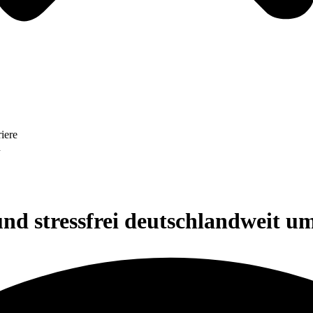
riere
n
d stressfrei deutschlandweit u